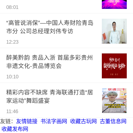
08:01
“高管说消保”—中国人寿财险青岛
市分 公司总经理刘伟专访
12:23
醉美黔韵 贵品入浙 首届多彩贵州
非遗文化-贵品博览会
10:10
精彩内容不缺席 青海联通打造“居
家运动”舞蹈盛宴
11:46
友链：
友情链接
书法字画网
收藏古玩网
古董信息网
收藏发布网